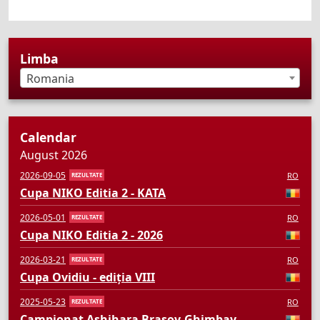
Limba
Romania
Calendar
August 2026
2026-09-05
RO
REZULTATE
Cupa NIKO Editia 2 - KATA
2026-05-01
RO
REZULTATE
Cupa NIKO Editia 2 - 2026
2026-03-21
RO
REZULTATE
Cupa Ovidiu - ediția VIII
2025-05-23
RO
REZULTATE
Campionat Ashihara Brasov-Ghimbav