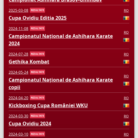
2025-03-08
RO
REZULTATE
Cupa Ovidiu Editia 2025
2024-11-08
REZULTATE
RO
Campionatul Național de Ashihara Karate
2024
2024-07-28
RO
REZULTATE
Gethika Kombat
2024-05-24
REZULTATE
RO
Campionatul Național de Ashihara Karate
copii
2024-04-20
RO
REZULTATE
Kickboxing Cupa României WKU
2024-03-30
RO
REZULTATE
Cupa Ovidiu 2024
2024-03-10
RO
REZULTATE